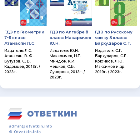
ГДЗ по Геометрии
ГДЗ по Алгебре 8
ГДЗ по Русскому
7-9 класс:
класс: Макарычев
языку 8 класс:
Атанасян Л.С.
Ю.Н.
Бархударов С.Г.
Издатель: Л.С.
Издатель: Ю.Н.
Издатель: С.Г.
Атанасян, В. Ф.
Макарычев, Н.Г.
Бархударов, С.Е.
Бутузов, С. Б.
Миндюк, К.И.
Крючков, Л.Ю.
Кадомцев, 2013г. /
Нешков, С.Б.
Максимов и др.
2023г.
Суворова, 2013г. /
2019г. / 2023г.
2023г.
admin@otvetkin.info
©
Otvetkin.info