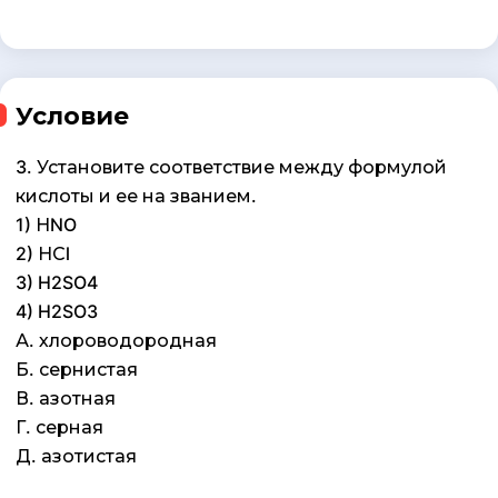
Условие
3. Установите соответствие между формулой
кислоты и ее на званием.
1) НNO
2) НСl
3) H2SO4
4) H2SO3
А. хлороводородная
Б. сернистая
В. азотная
Г. серная
Д. азотистая