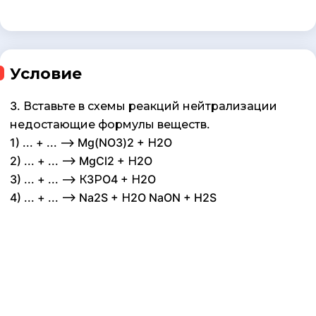
Условие
3. Вставьте в схемы реакций нейтрализации
недостающие формулы веществ.
1) ... + ... —> Mg(NO3)2 + Н2O
2) ... + ... —> MgCl2 + Н2O
3) ... + ... —> К3РO4 + Н2O
4) ... + ... —> Na2S + Н2O NaON + H2S