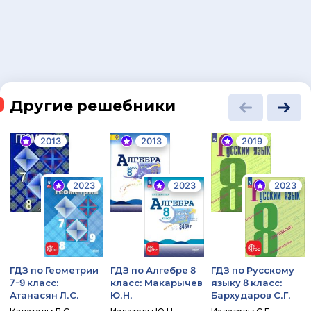
Другие решебники
2013
2013
2019
2023
2023
2023
ГДЗ по Геометрии
ГДЗ по Алгебре 8
ГДЗ по Русскому
7-9 класс:
класс: Макарычев
языку 8 класс:
Атанасян Л.С.
Ю.Н.
Бархударов С.Г.