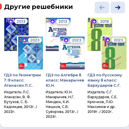
Другие решебники
2013
2013
2019
2023
2023
2023
ГДЗ по Геометрии
ГДЗ по Алгебре 8
ГДЗ по Русскому
7-9 класс:
класс: Макарычев
языку 8 класс:
Атанасян Л.С.
Ю.Н.
Бархударов С.Г.
Издатель: Л.С.
Издатель: Ю.Н.
Издатель: С.Г.
Атанасян, В. Ф.
Макарычев, Н.Г.
Бархударов, С.Е.
Бутузов, С. Б.
Миндюк, К.И.
Крючков, Л.Ю.
Кадомцев, 2013г. /
Нешков, С.Б.
Максимов и др.
2023г.
Суворова, 2013г. /
2019г. / 2023г.
2023г.