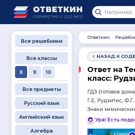
Ответкин
Решебн
∙
Все решебники
НАЗАД К СОД
Все классы
Ответ на Те
8
9
10
класс: Рудз
Все предметы
ГДЗ (готовое дом
Г.Е. Рудзитис, Ф.Г
Русский язык
Знаки химических
Английский язык
Ура! Есть под
Алгебра