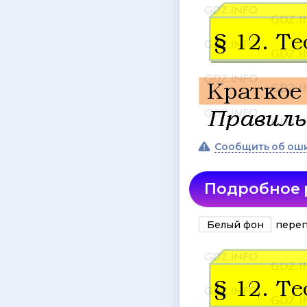
Сообщить об ош
Подробное
Белый фон
переп