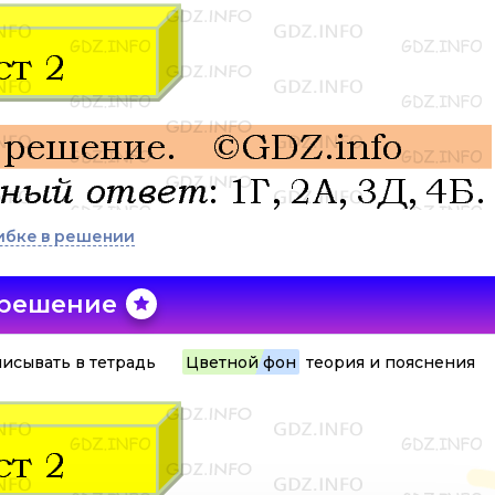
ибке в решении
 решение
исывать в тетрадь
Цветной фон
теория и пояснения