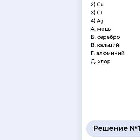
2) Сu
3) Сl
4) Ag
А. медь
Б. серебро
В. кальций
Г. алюминий
Д. хлор
Решение №