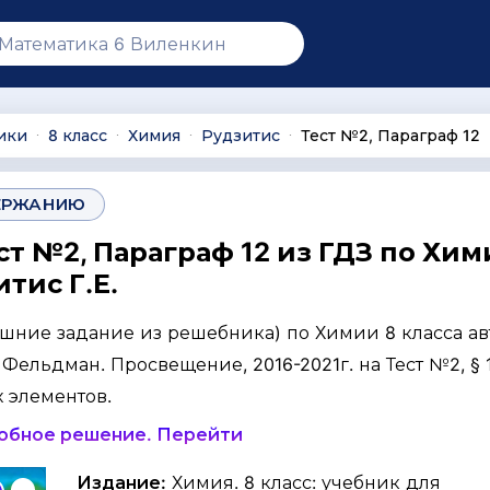
ики
8 класс
Химия
Рудзитис
Тест №2, Параграф 12
∙
∙
∙
∙
ЕРЖАНИЮ
ст №2, Параграф 12 из ГДЗ по Хим
итис Г.Е.
ашние задание из решебника) по Химии 8 класса ав
. Фельдман. Просвещение, 2016-2021г. на Тест №2, § 1
 элементов.
робное решение. Перейти
Издание:
Химия. 8 класс: учебник для