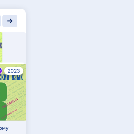
2023
2023
ому
ГДЗ по Физике 8