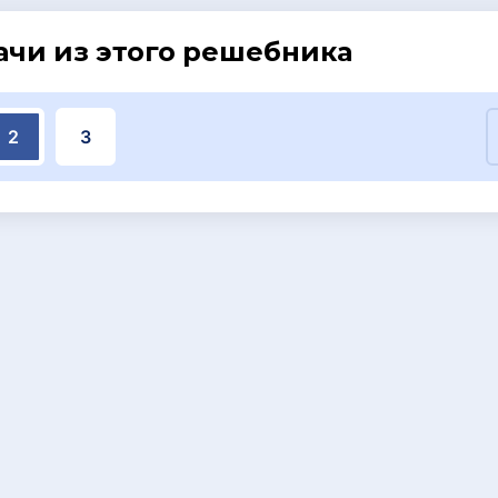
ачи из этого решебника
2
3