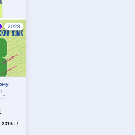
2023
ому
ГДЗ по Физике 8
:
класс: Пёрышкин,
.Г.
Иванов
Издатель: И. М.
Е.
Перышкин, А. И.
Иванов, Просвещение,
2019г. /
2023-2025г. ФГОС