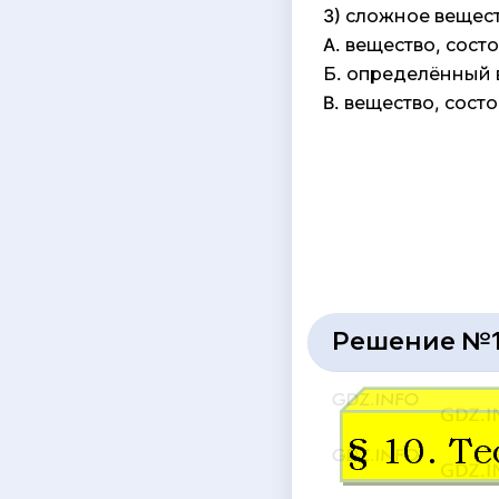
3) сложное вещес
A. вещество, сос
Б. определённый 
B. вещество, сос
Решение №