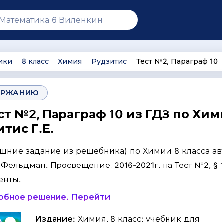
ики
8 класс
Химия
Рудзитис
Тест №2, Параграф 10
∙
∙
∙
∙
ЕРЖАНИЮ
ст №2, Параграф 10 из ГДЗ по Хим
итис Г.Е.
ашние задание из решебника) по Химии 8 класса ав
. Фельдман. Просвещение, 2016-2021г. на Тест №2, § 1
енты.
робное решение. Перейти
Издание:
Химия. 8 класс: учебник для