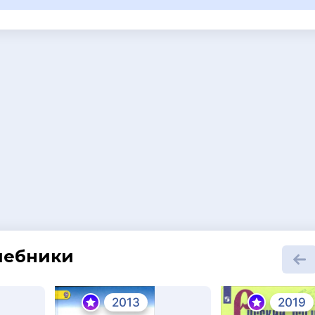
шебники
2013
2019