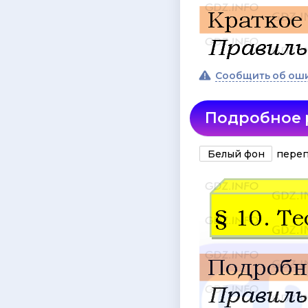
Сообщить об ош
Подробное
Белый фон
переп