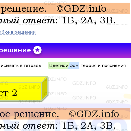
ибке в решении
 решение
исывать в тетрадь
Цветной фон
теория и пояснения