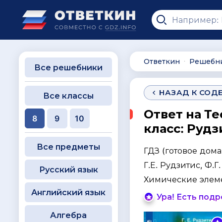
Ответкин
Решебн
∙
Все решебники
НАЗАД К СОД
Все классы
Ответ на Те
8
9
10
класс: Рудз
Все предметы
ГДЗ (готовое дом
Г.Е. Рудзитис, Ф.Г
Русский язык
Химические элем
Английский язык
Ура! Есть под
Алгебра