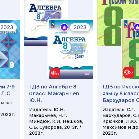
2023
2023
и 7-9
ГДЗ по Алгебре 8
ГДЗ по Русск
 Л.С.
класс: Макарычев
языку 8 класс
Ю.Н.
Бархударов С
насян,
Издатель: Ю.Н.
Издатель: С.Г.
 2023г.
Макарычев, Н.Г.
Бархударов, С.
Миндюк, К.И. Нешков,
Крючков, Л.Ю.
С.Б. Суворова, 2013г. /
Максимов и др. 
2023г.
2023г.