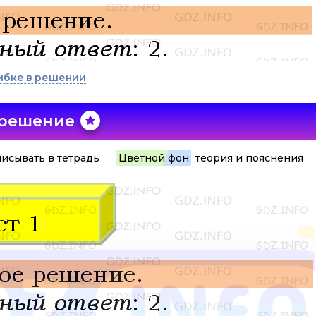
ибке в решении
 решение
исывать в тетрадь
Цветной фон
теория и пояснения