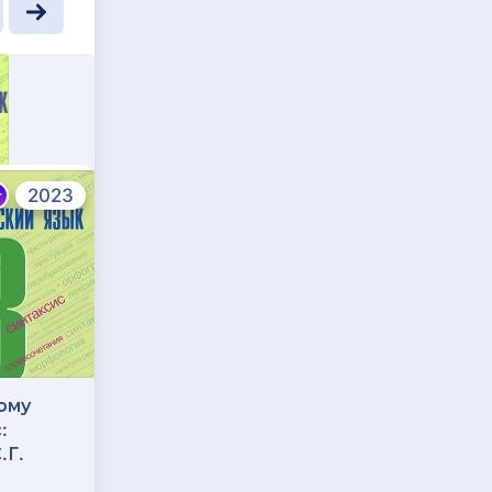
2023
2023
ому
ГДЗ по Физике 8
:
класс: Пёрышкин,
.Г.
Иванов
Издатель: И. М.