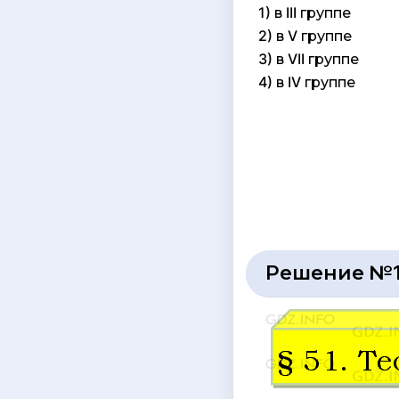
1) в III группе
2) в V группе
3) в VII группе
4) в IV группе
Решение №