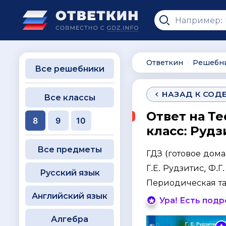
Ответкин
Решебн
∙
Все решебники
НАЗАД К СОД
Все классы
Ответ на Те
8
9
10
класс: Рудз
Все предметы
ГДЗ (готовое дом
Г.Е. Рудзитис, Ф.Г
Русский язык
Периодическая та
Английский язык
Ура! Есть под
Алгебра