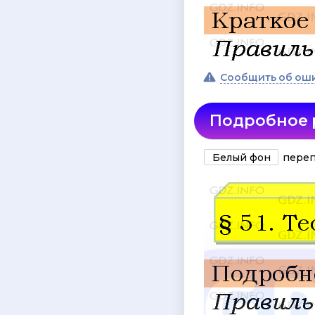
Сообщить об ош
Подробное
Белый фон
переп