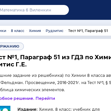
ики
8 класс
Химия
Рудзитис
Тест №1, Параграф 51
∙
∙
∙
∙
ЕРЖАНИЮ
ст №1, Параграф 51 из ГДЗ по Хим
итис Г.Е.
ашние задание из решебника) по Химии 8 класса ав
. Фельдман. Просвещение, 2016-2021г. на Тест №1, § 5
блица химических элементов.
робное решение. Перейти
Издание:
Химия. 8 класс: учебник для