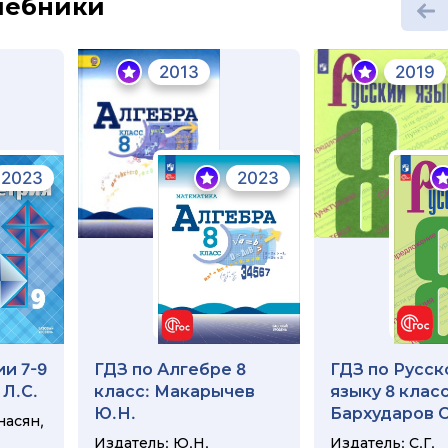
шебники
2013
2019
2023
2023
и 7-9
ГДЗ по Алгебре 8
ГДЗ по Русск
 Л.С.
класс: Макарычев
языку 8 класс
Ю.Н.
Бархударов С
насян,
Издатель: Ю.Н.
Издатель: С.Г.