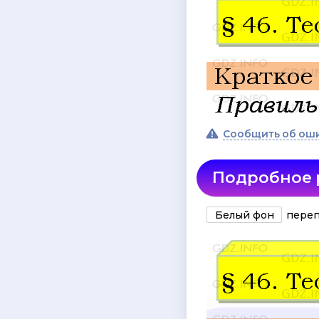
Сообщить об ош
Подробное
Белый фон
переп