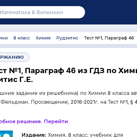
ики
8 класс
Химия
Рудзитис
Тест №1, Параграф 46
∙
∙
∙
∙
ЕРЖАНИЮ
ст №1, Параграф 46 из ГДЗ по Хим
итис Г.Е.
ашние задание из решебника) по Химии 8 класса ав
. Фельдман. Просвещение, 2016-2021г. на Тест №1, § 4
робное решение. Перейти
Издание:
Химия. 8 класс: учебник для