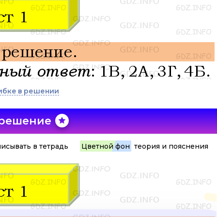
ибке в решении
 решение
исывать в тетрадь
Цветной фон
теория и пояснения