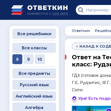
Ответкин
Решебн
∙
Все решебники
НАЗАД К СОД
Все классы
Ответ на Те
8
9
10
класс: Рудз
Все предметы
ГДЗ (готовое дом
Г.Е. Рудзитис, Ф.Г
Русский язык
Соли.
Английский язык
Ура! Есть под
Алгебра