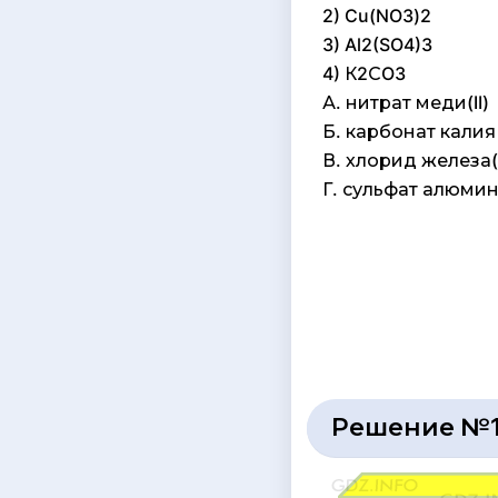
2) Cu(NO3)2
3) Al2(SO4)3
4) К2СO3
А. нитрат меди(II)
Б. карбонат калия
В. хлорид железа(I
Г. сульфат алюми
Решение №