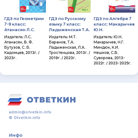
ГДЗ по Геометрии
ГДЗ по Русскому
ГДЗ по Алгебре 7
7-9 класс:
языку 7 класс:
класс: Макарычев
Атанасян Л.С.
Ладыженская Т.А.
Ю.Н.
Издатель: Л.С.
Издатель: М.Т.
Издатель: Ю.Н.
Атанасян, В. Ф.
Баранов, Т.А.
Макарычев, Н.Г.
Бутузов, С. Б.
Ладыженская, Л.А.
Миндюк, К.И.
Кадомцев, 2013г. /
Тростенцова, 2013г. /
Нешков, С.Б.
2023г.
2019г. / 2023г.
Суворова, 2013-
2022г. / 2023-2025г.
admin@otvetkin.info
©
Otvetkin.info
Инфо