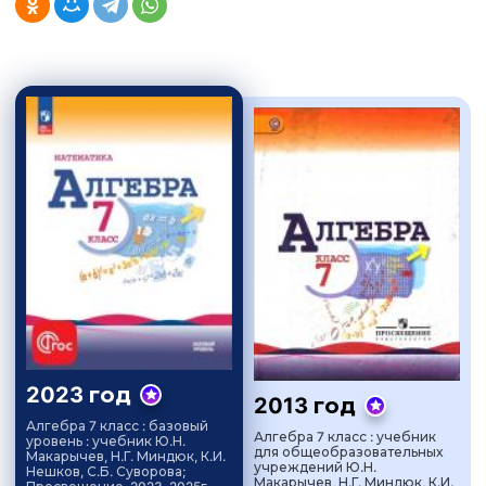
2023 год
2013 год
Алгебра 7 класс : базовый
Алгебра 7 класс : учебник
уровень : учебник Ю.Н.
для общеобразовательных
Макарычев, Н.Г. Миндюк, К.И.
учреждений Ю.Н.
Нешков, С.Б. Суворова;
Макарычев, Н.Г. Миндюк, К.И.