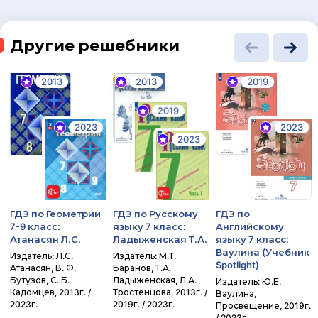
Другие решебники
2013
2013
2019
2019
2023
2023
2023
ГДЗ по Геометрии
ГДЗ по Русскому
ГДЗ по
7-9 класс:
языку 7 класс:
Английскому
Атанасян Л.С.
Ладыженская Т.А.
языку 7 класс:
Ваулина (Учебник
Издатель: Л.С.
Издатель: М.Т.
Spotlight)
Атанасян, В. Ф.
Баранов, Т.А.
Бутузов, С. Б.
Ладыженская, Л.А.
Издатель: Ю.Е.
Кадомцев, 2013г. /
Тростенцова, 2013г. /
Ваулина,
2023г.
2019г. / 2023г.
Просвещение, 2019г.
/ 2023г.