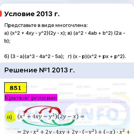
Условие 2013 г.
Представьте в виде многочлена:
а) (х^2 + 4ху - у^2)(2у - х); в) (а^2 - 4аb + b^2) (2а -
b);
б) (3 - а)(а^3 - 4а^2 - 5а); г) (х - р)(х^2 + рх + р^2).
Решение №1 2013 г.