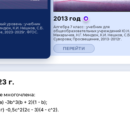
2013 год
вый уровень : учебник
Алгебра 7 класс : учебник для
индюк, К.И. Нешков, С.Б.
общеобразовательных учреждений Ю.Н.
, 2023-2025г. ФГОС.
Макарычев, Н.Г. Миндюк, К.И. Нешков, С.Б
Суворова; Просвещение, 2013-2012г.
ПЕРЕЙТИ
3 г.
де многочлена:
в) -Зb^3(b + 2)(1 - b);
 г) -0,5с^2(2с - 3)(4 - с^2).