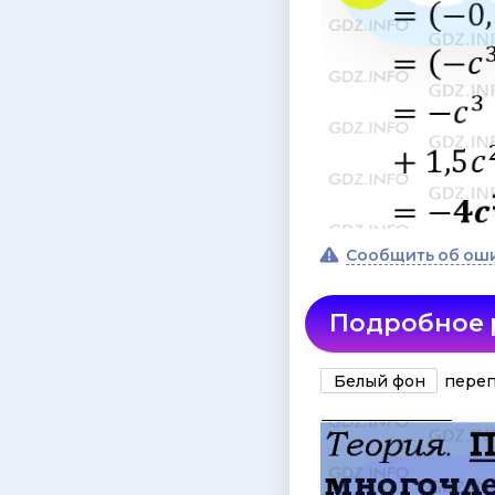
Сообщить об ош
Подробное
Белый фон
переп