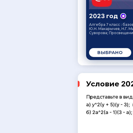
2023 год
Алгебра 7 класс : базо
Ю.Н. Макарычев, Н.Г. М
Суворова; Просвещение
ВЫБРАНО
Условие 202
Представьте в ви
а) у^2(y + 5)(y - 3); 
б) 2а^2(а - 1)(3 - а);