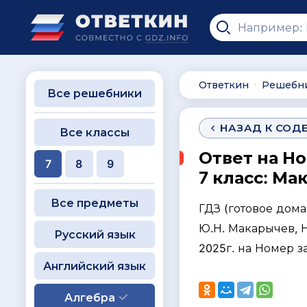
Ответкин
Решебн
∙
Все решебники
НАЗАД К СОД
Все классы
Ответ на Н
7
8
9
7 класс: Ма
Все предметы
ГДЗ (готовое дом
Ю.Н. Макарычев, Н.
Русский язык
2025г. на Номер з
Английский язык
Алгебра