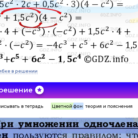
ибке в решении
 решение
исывать в тетрадь
Цветной фон
теория и пояснения