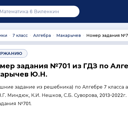
ики
7 класс
Алгебра
Макарычев
Номер задания №7
∙
∙
∙
∙
ЕРЖАНИЮ
омер задания №701 из ГДЗ по Алг
карычев Ю.Н.
ашние задание из решебника) по Алгебре 7 класса 
Г. Миндюк, К.И. Нешков, С.Б. Суворова, 2013-2022г. 
адания №701.