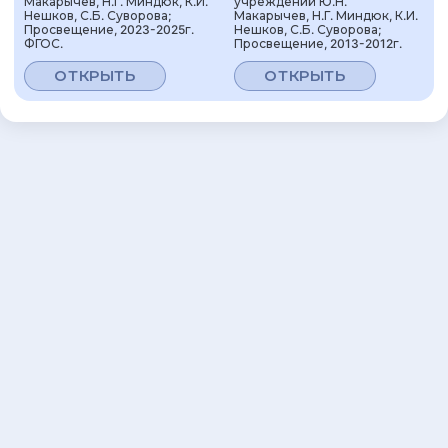
Макарычев, Н.Г. Миндюк, К.И.
учреждений Ю.Н.
Нешков, С.Б. Суворова;
Макарычев, Н.Г. Миндюк, К.И.
Просвещение, 2023-2025г.
Нешков, С.Б. Суворова;
ФГОС.
Просвещение, 2013-2012г.
ОТКРЫТЬ
ОТКРЫТЬ