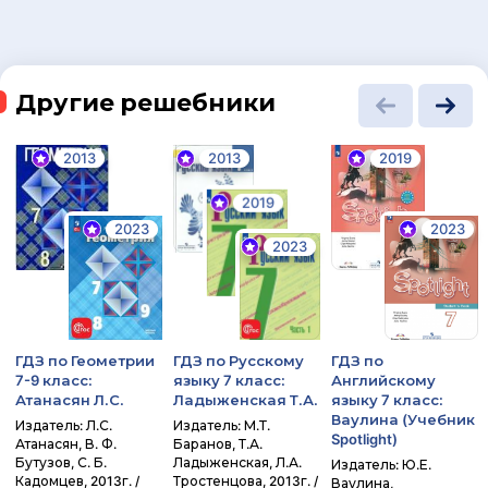
Другие решебники
2013
2013
2019
2019
2023
2023
2023
ГДЗ по Геометрии
ГДЗ по Русскому
ГДЗ по
7-9 класс:
языку 7 класс:
Английскому
Атанасян Л.С.
Ладыженская Т.А.
языку 7 класс:
Ваулина (Учебник
Издатель: Л.С.
Издатель: М.Т.
Spotlight)
Атанасян, В. Ф.
Баранов, Т.А.
Бутузов, С. Б.
Ладыженская, Л.А.
Издатель: Ю.Е.
Кадомцев, 2013г. /
Тростенцова, 2013г. /
Ваулина,