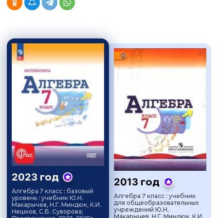
2023 год
2013 год
Алгебра 7 класс : базовый
Алгебра 7 класс : учебник
уровень : учебник Ю.Н.
для общеобразовательных
Макарычев, Н.Г. Миндюк, К.И.
учреждений Ю.Н.
Нешков, С.Б. Суворова;
Макарычев, Н.Г. Миндюк, К.И.