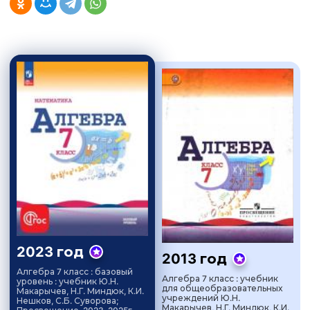
2023 год
2013 год
Алгебра 7 класс : базовый
Алгебра 7 класс : учебник
уровень : учебник Ю.Н.
для общеобразовательных
Макарычев, Н.Г. Миндюк, К.И.
учреждений Ю.Н.
Нешков, С.Б. Суворова;
Макарычев, Н.Г. Миндюк, К.И.