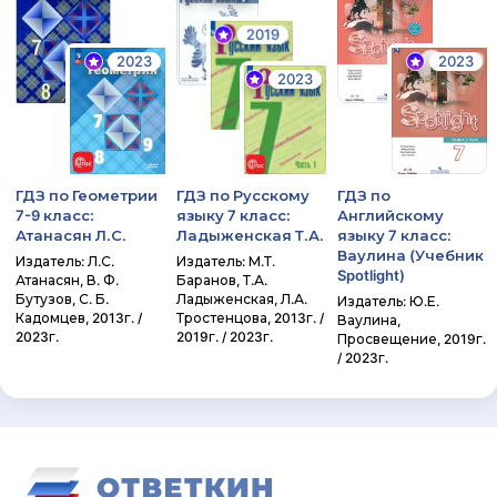
2019
2023
2023
2023
ГДЗ по Геометрии
ГДЗ по Русскому
ГДЗ по
7-9 класс:
языку 7 класс:
Английскому
Атанасян Л.С.
Ладыженская Т.А.
языку 7 класс:
Ваулина (Учебник
Издатель: Л.С.
Издатель: М.Т.
Spotlight)
Атанасян, В. Ф.
Баранов, Т.А.
Бутузов, С. Б.
Ладыженская, Л.А.
Издатель: Ю.Е.
Кадомцев, 2013г. /
Тростенцова, 2013г. /
Ваулина,
2023г.
2019г. / 2023г.
Просвещение, 2019г.
/ 2023г.