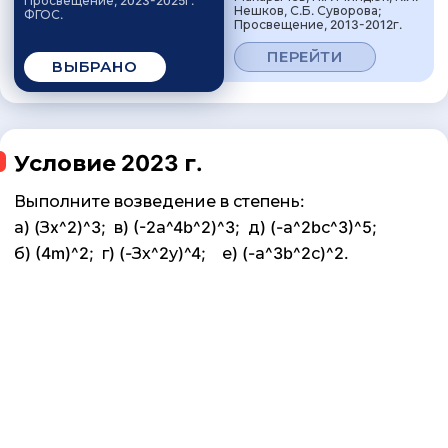
Просвещение, 2023-2025г.
Нешков, С.Б. Суворова;
ФГОС.
Просвещение, 2013-2012г.
ПЕРЕЙТИ
ВЫБРАНО
Условие 2023 г.
Выполните возведение в степень:
а) (Зx^2)^3; в) (-2а^4b^2)^3; д) (-а^2bс^3)^5;
б) (4m)^2; г) (-Зх^2у)^4; е) (-а^3b^2с)^2.