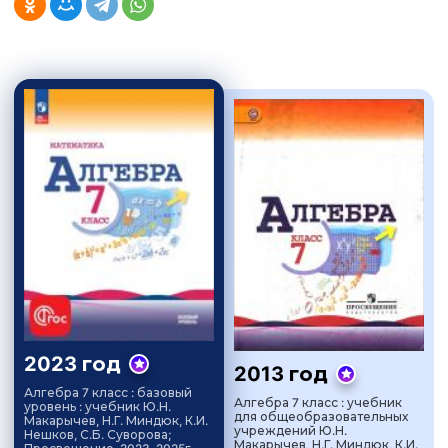
2023 год
2013 год
Алгебра 7 класс : базовый
Алгебра 7 класс : учебник
уровень : учебник Ю.Н.
для общеобразовательных
Макарычев, Н.Г. Миндюк, К.И.
учреждений Ю.Н.
Нешков, С.Б. Суворова;
Макарычев, Н.Г. Миндюк, К.И.