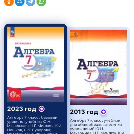
2023 год
2013 год
Алгебра 7 класс : базовый
Алгебра 7 класс : учебник
уровень : учебник Ю.Н.
для общеобразовательных
Макарычев, Н.Г. Миндюк, К.И.
учреждений Ю.Н.
Нешков, С.Б. Суворова;
Макарычев, Н.Г. Миндюк, К.И.