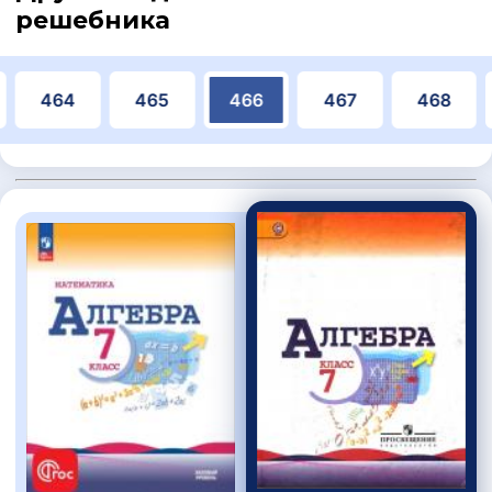
решебника
464
465
466
467
468