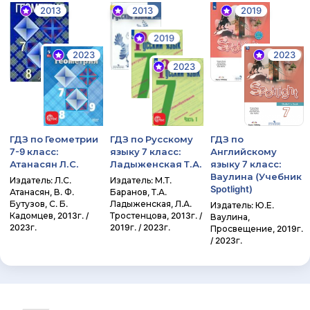
2013
2013
2019
2019
2023
2023
2023
ГДЗ по Геометрии
ГДЗ по Русскому
ГДЗ по
7-9 класс:
языку 7 класс:
Английскому
Атанасян Л.С.
Ладыженская Т.А.
языку 7 класс:
Ваулина (Учебник
Издатель: Л.С.
Издатель: М.Т.
Spotlight)
Атанасян, В. Ф.
Баранов, Т.А.
Бутузов, С. Б.
Ладыженская, Л.А.
Издатель: Ю.Е.
Кадомцев, 2013г. /
Тростенцова, 2013г. /
Ваулина,
2023г.
2019г. / 2023г.
Просвещение, 2019г.
/ 2023г.