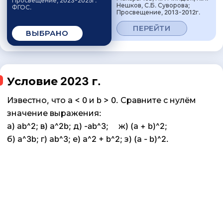
Просвещение, 2023-2025г.
Нешков, С.Б. Суворова;
ФГОС.
Просвещение, 2013-2012г.
ПЕРЕЙТИ
ВЫБРАНО
Условие 2023 г.
Известно, что а < 0 и b > 0. Сравните с нулём
значение выражения:
а) аb^2; в) а^2b; д) -ab^3; ж) (а + b)^2;
б) а^3b; г) аb^3; е) а^2 + b^2; з) (а - b)^2.