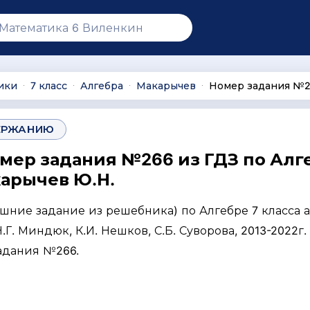
ики
7 класс
Алгебра
Макарычев
Номер задания №
∙
∙
∙
∙
ЕРЖАНИЮ
омер задания №266 из ГДЗ по Алг
карычев Ю.Н.
ашние задание из решебника) по Алгебре 7 класса 
Г. Миндюк, К.И. Нешков, С.Б. Суворова, 2013-2022г. 
задания №266.