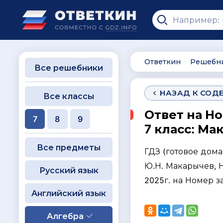
Ответкин
Решебн
∙
Все решебники
НАЗАД К СОД
Все классы
Ответ на Н
7
8
9
7 класс: Ма
Все предметы
ГДЗ (готовое дом
Ю.Н. Макарычев, Н.
Русский язык
2025г. на Номер 
Английский язык
Алгебра