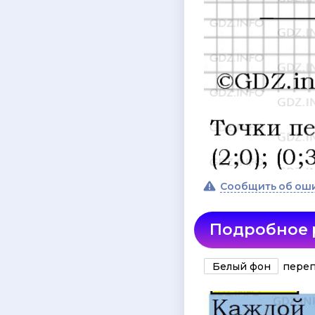
Сообщить об ош
Подробное
Белый фон
переп