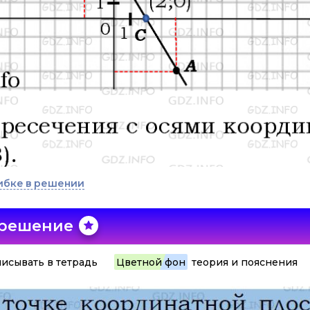
ибке в решении
 решение
исывать в тетрадь
Цветной фон
теория и пояснения