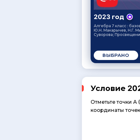
2023 год
Алгебра 7 класс : базо
Ю.Н. Макарычев, Н.Г. М
Суворова; Просвещение
ВЫБРАНО
Условие 202
Отметьте точки А (
координаты точек 