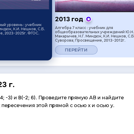
2013 год
вый уровень : учебник
Алгебра 7 класс : учебник для
индюк, К.И. Нешков, С.Б.
общеобразовательных учреждений Ю.Н.
, 2023-2025г. ФГОС.
Макарычев, Н.Г. Миндюк, К.И. Нешков, С.Б
Суворова; Просвещение, 2013-2012г.
ПЕРЕЙТИ
3 г.
4; -3) и B(-2; 6). Проведите прямую АВ и найдите
пересечения этой прямой с осью х и осью у.