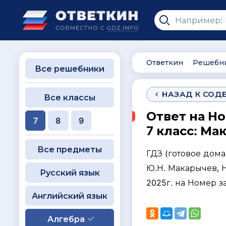
Ответкин
Решебн
∙
Все решебники
НАЗАД К СОД
Все классы
Ответ на Н
7
8
9
7 класс: Ма
Все предметы
ГДЗ (готовое дом
Ю.Н. Макарычев, Н.
Русский язык
2025г. на Номер 
Английский язык
Алгебра