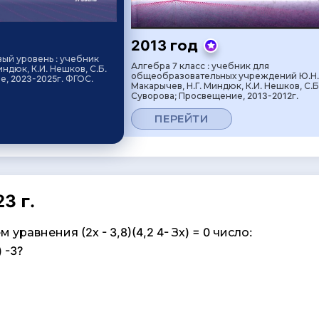
2013 год
вый уровень : учебник
Алгебра 7 класс : учебник для
индюк, К.И. Нешков, С.Б.
общеобразовательных учреждений Ю.Н.
, 2023-2025г. ФГОС.
Макарычев, Н.Г. Миндюк, К.И. Нешков, С.Б
Суворова; Просвещение, 2013-2012г.
ПЕРЕЙТИ
3 г.
 уравнения (2х - 3,8)(4,2 4- Зх) = 0 число:
) -3?