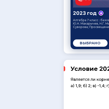
2023 год
Алгебра 7 класс : базо
Ю.Н. Макарычев, Н.Г. М
Суворова; Просвещение
ВЫБРАНО
Условие 202
Является ли корнем
а) 1,9; б) 2; в) -1,4; г