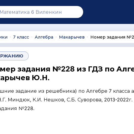
ики
7 класс
Алгебра
Макарычев
Номер задания №
∙
∙
∙
∙
ЕРЖАНИЮ
омер задания №228 из ГДЗ по Алг
карычев Ю.Н.
ашние задание из решебника) по Алгебре 7 класса 
Г. Миндюк, К.И. Нешков, С.Б. Суворова, 2013-2022г. 
задания №228.