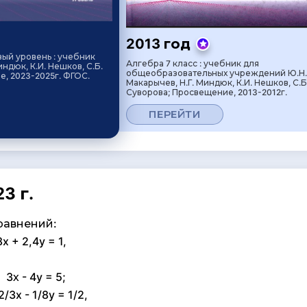
2013 год
вый уровень : учебник
Алгебра 7 класс : учебник для
индюк, К.И. Нешков, С.Б.
общеобразовательных учреждений Ю.Н.
, 2023-2025г. ФГОС.
Макарычев, Н.Г. Миндюк, К.И. Нешков, С.Б
Суворова; Просвещение, 2013-2012г.
ПЕРЕЙТИ
3 г.
равнений:
x + 2,4y = 1,
х - 4y = 5;
/3x - 1/8y = 1/2,