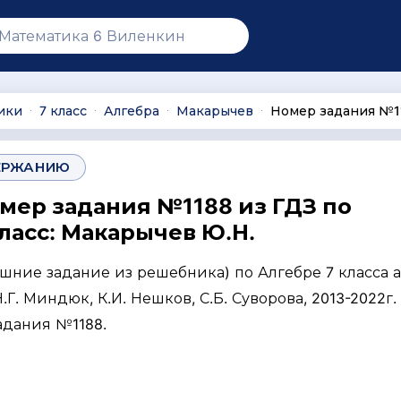
ики
7 класс
Алгебра
Макарычев
Номер задания №1
∙
∙
∙
∙
ЕРЖАНИЮ
омер задания №1188 из ГДЗ по
ласс: Макарычев Ю.Н.
ашние задание из решебника) по Алгебре 7 класса 
Г. Миндюк, К.И. Нешков, С.Б. Суворова, 2013-2022г. 
адания №1188.