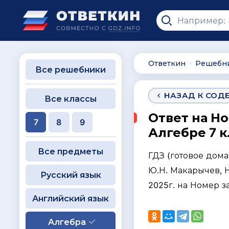
Ответкин
Решебн
∙
Все решебники
НАЗАД К СОД
Все классы
Ответ на Н
7
8
9
Алгебре 7 к
Все предметы
ГДЗ (готовое дом
Ю.Н. Макарычев, Н.
Русский язык
2025г. на Номер з
Английский язык
Алгебра