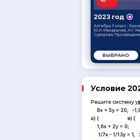
2023 год
Алгебра 7 класс : базо
Ю.Н. Макарычев, Н.Г. М
Суворова; Просвещение
ВЫБРАНО
Условие 202
Решите систему у
8x + 5y = 20, -1,8
а) { в) {
1,6x + 2у = 0; 3
1/7x - 1/13y = 1, 2