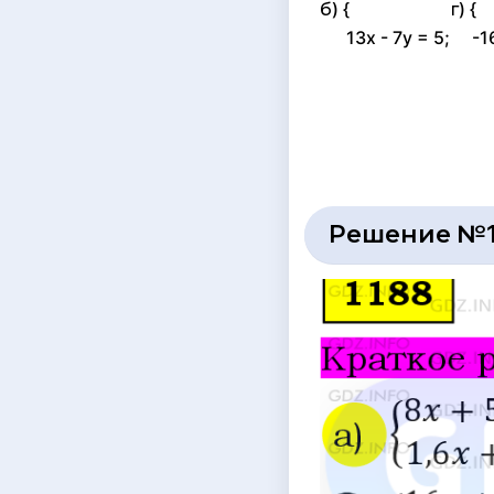
б) { г) {
13x - 7y = 5; -16x
Решение №1 