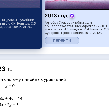
2013 год
вый уровень : учебник
Алгебра 7 класс : учебник для
индюк, К.И. Нешков, С.Б.
общеобразовательных учреждений Ю.Н.
, 2023-2025г. ФГОС.
Макарычев, Н.Г. Миндюк, К.И. Нешков, С.Б
Суворова; Просвещение, 2013-2012г.
ПЕРЕЙТИ
3 г.
и систему линейных уравнений:
 у = 0,
+ 4у = 14;
- 2у = 6,