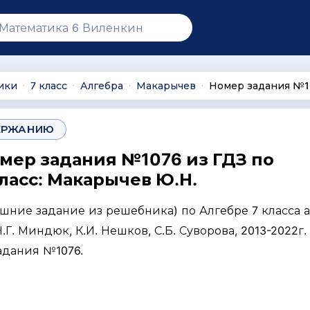
ики
7 класс
Алгебра
Макарычев
Номер задания №1
∙
∙
∙
∙
ЕРЖАНИЮ
омер задания №1076 из ГДЗ по
ласс: Макарычев Ю.Н.
ашние задание из решебника) по Алгебре 7 класса 
Г. Миндюк, К.И. Нешков, С.Б. Суворова, 2013-2022г. 
адания №1076.