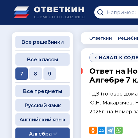
Ответкин
Решебн
∙
Все решебники
НАЗАД К СОД
Все классы
Ответ на Н
7
8
9
Алгебре 7 к
Все предметы
ГДЗ (готовое дом
Ю.Н. Макарычев, Н.
Русский язык
2025г. на Номер з
Английский язык
Алгебра