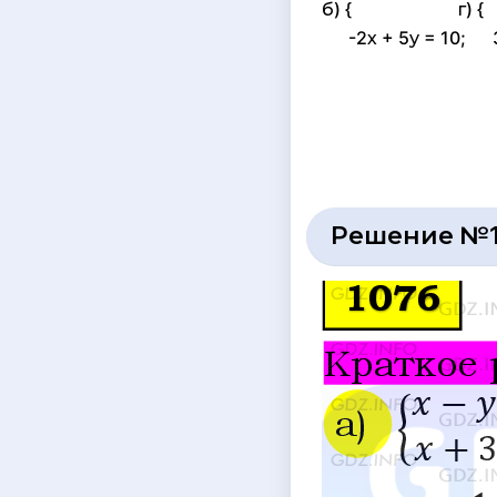
б) { г) {
-2х + 5у = 10; 3х
Решение №1 