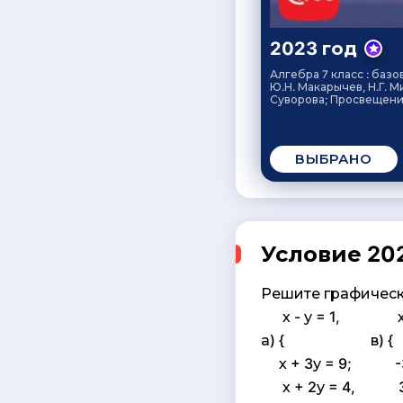
2023 год
Алгебра 7 класс : базо
Ю.Н. Макарычев, Н.Г. М
Суворова; Просвещение
ВЫБРАНО
Условие 202
Решите графическ
х - у = 1, х +
а) { в) {
х + 3у = 9; -3х 
х + 2у = 4, 3х 