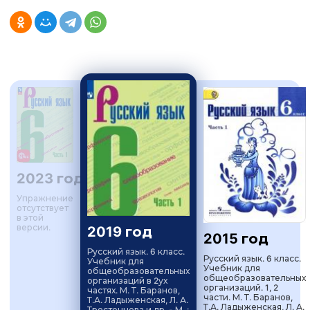
2023 год
Упражнение
отсутствует
в этой
версии.
2019 год
2015 год
Русский язык. 6 класс.
Русский язык. 6 класс.
Учебник для
Учебник для
общеобразовательных
общеобразовательных
организаций в 2ух
организаций. 1, 2
частях. М. Т. Баранов,
части. М. Т. Баранов,
Т.А. Ладыженская, Л. А.
Т.А. Ладыженская, Л. А.
Тростенцова и др. - М. :