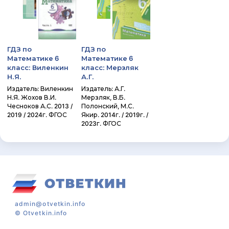
ГДЗ по
ГДЗ по
Математике 6
Математике 6
класс: Виленкин
класс: Мерзляк
Н.Я.
А.Г.
Издатель: Виленкин
Издатель: А.Г.
Н.Я. Жохов В.И.
Мерзляк, В.Б.
Чесноков А.С. 2013 /
Полонский, М.С.
2019 / 2024г. ФГОС
Якир. 2014г. / 2019г. /
2023г. ФГОС
admin@otvetkin.info
©
Otvetkin.info