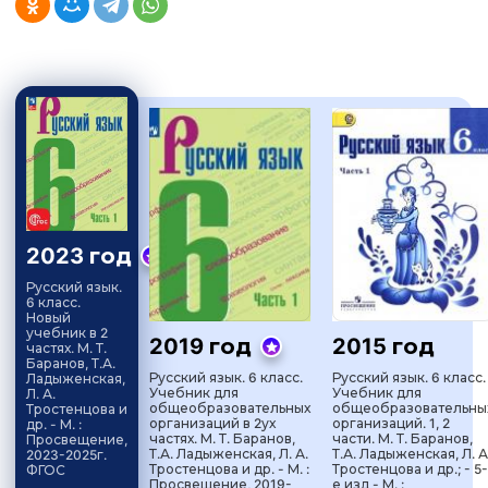
2023 год
Русский язык.
6 класс.
Новый
учебник в 2
2019 год
2015 год
частях. М. Т.
Баранов, Т.А.
Русский язык. 6 класс.
Русский язык. 6 класс.
Ладыженская,
Учебник для
Учебник для
Л. А.
общеобразовательных
общеобразовательны
Тростенцова и
организаций в 2ух
организаций. 1, 2
др. - М. :
частях. М. Т. Баранов,
части. М. Т. Баранов,
Просвещение,
Т.А. Ладыженская, Л. А.
Т.А. Ладыженская, Л. А
2023-2025г.
Тростенцова и др. - М. :
Тростенцова и др.; - 5-
ФГОС
Просвещение, 2019-
е изд - М. :