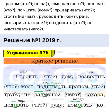
краном (что?); не ра(з, с)мешал (чего?); под..вать
(что?); пом..гать (кому?); пр..варивать (что?);
стоять (на чём?); руководить (кем?); ра(з,
с)говаривать (с кем?); воздвигать (что?); не
чувствовать (чего?).
Решение №1 2019 г.