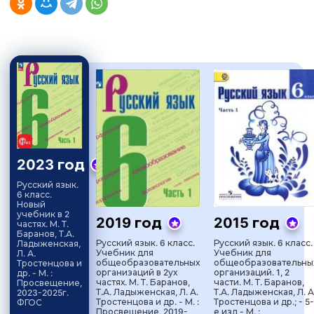
2023 год
Русский язык.
6 класс.
Новый
учебник в 2
2019 год
2015 год
частях. М. Т.
Баранов, Т.А.
Русский язык. 6 класс.
Русский язык. 6 класс.
Ладыженская,
Учебник для
Учебник для
Л. А.
общеобразовательных
общеобразовательны
Тростенцова и
организаций в 2ух
организаций. 1, 2
др. - М. :
частях. М. Т. Баранов,
части. М. Т. Баранов,
Просвещение,
Т.А. Ладыженская, Л. А.
Т.А. Ладыженская, Л. А
2023-2025г.
Тростенцова и др. - М. :
Тростенцова и др.; - 5-
ФГОС
Просвещение, 2019-
е изд - М. :