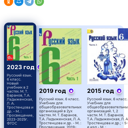
2023 год
Русский язык.
6 класс.
Новый
учебник в 2
2019 год
2015 год
частях. М. Т.
Баранов, Т.А.
Русский язык. 6 класс.
Русский язык. 6 класс.
Ладыженская,
Учебник для
Учебник для
Л. А.
общеобразовательных
общеобразовательны
Тростенцова и
организаций в 2ух
организаций. 1, 2
др. - М. :
частях. М. Т. Баранов,
части. М. Т. Баранов,
Просвещение,
Т.А. Ладыженская, Л. А.
Т.А. Ладыженская, Л. А
2023-2025г.
Тростенцова и др. - М. :
Тростенцова и др.; - 5-
ФГОС
Просвещение, 2019-
е изд - М. :