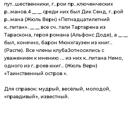
пут..шественники, г..рои пр..ключенческих
р..манов.4 __ __ среди них был Дик Сенд, г..рой
р..мана (Жюль Верн) «Пятнадцатилетний
к..питан». __ __ все сч..тали Тартарена из
Тараскона, героя романа (Альфонс Доде), а __ __
был, конечно, барон Мюнхгаузен из книг..
(Распе). Все члены клуба3относились с
уважением к мнению ... из них к..питана Немо,
одного из г..роев книг.. (Жюль Верн)
«Таинственный остров ».
Для справок: мудрый, весёлый, молодой,
«правдивый», известный.