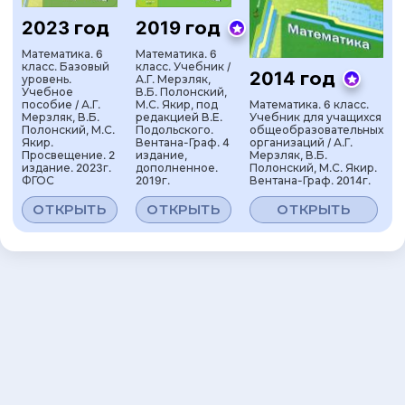
2023 год
2019 год
Математика. 6
Математика. 6
класс. Базовый
класс. Учебник /
2014 год
уровень.
А.Г. Мерзляк,
Учебное
В.Б. Полонский,
Математика. 6 класс.
пособие / А.Г.
М.С. Якир, под
Учебник для учащихся
Мерзляк, В.Б.
редакцией В.Е.
общеобразовательных
Полонский, М.С.
Подольского.
организаций / А.Г.
Якир.
Вентана-Граф. 4
Мерзляк, В.Б.
Просвещение. 2
издание,
Полонский, М.С. Якир.
издание. 2023г.
дополненное.
Вентана-Граф. 2014г.
ФГОС
2019г.
ОТКРЫТЬ
ОТКРЫТЬ
ОТКРЫТЬ