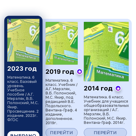
2023 год
2019 год
Математика. 6
Математика. 6
класс. Базовый
класс. Учебник /
уровень.
2014 год
А.Г. Мерзляк,
Учебное
В.Б. Полонский,
пособие / А.Г.
Математика. 6 класс.
М.С. Якир, под
Мерзляк, В.Б.
Учебник для учащихся
редакцией В.Е.
Полонский, М.С.
общеобразовательных
Подольского.
Якир.
организаций / А.Г.
Вентана-Граф. 4
Просвещение. 2
Мерзляк, В.Б.
издание,
издание. 2023г.
Полонский, М.С. Якир.
дополненное.
ФГОС
Вентана-Граф. 2014г.
2019г.
ПЕРЕЙТИ
ПЕРЕЙТИ
ВЫБРАНО