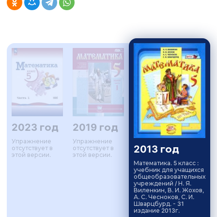
2023 год
2019 год
Упражнение
Упражнение
2013 год
отсутствует в
отсутствует в
этой версии.
этой версии.
Математика. 5 класс :
учебник для учащихся
общеобразовательных
учреждений / Н. Я.
Виленкин, В. И. Жохов,
А. С. Чесноков, С. И.
Шварцбурд. - 31
издание 2013г.