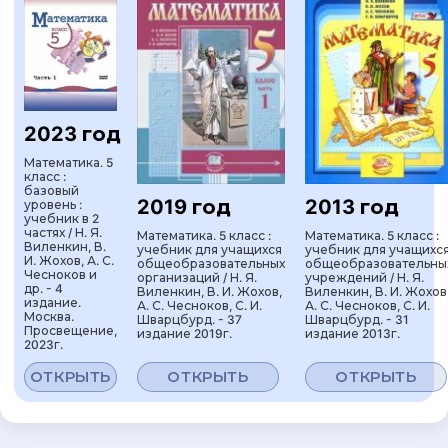
2023 год
Математика. 5
класс :
базовый
2019 год
2013 год
уровень :
учебник в 2
частях / Н. Я.
Математика. 5 класс :
Математика. 5 класс :
Виленкин, В.
учебник для учащихся
учебник для учащихс
И. Жохов, А. С.
общеобразовательных
общеобразовательны
Чесноков и
организаций / Н. Я.
учреждений / Н. Я.
др. - 4
Виленкин, В. И. Жохов,
Виленкин, В. И. Жохов
издание.
А. С. Чесноков, С. И.
А. С. Чесноков, С. И.
Москва.
Шварцбурд. - 37
Шварцбурд. - 31
Просвещение,
издание 2019г.
издание 2013г.
2023г.
ОТКРЫТЬ
ОТКРЫТЬ
ОТКРЫТЬ