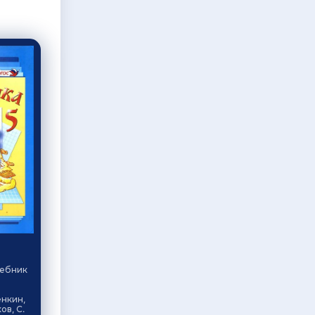
чебник
енкин,
ов, С.