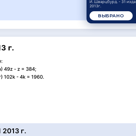
И. Шварцбурд. - 31 изд
2013г.
ВЫБРАНО
3 г.
:
) 49z - z = 384;
г) 102k - 4k = 1960.
2013 г.