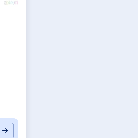
619
620
621
622