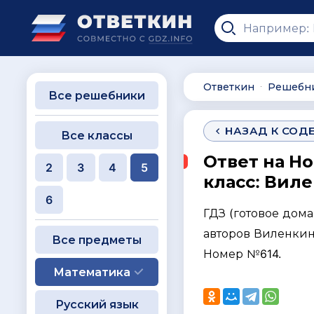
Ответкин
Решебн
∙
Все решебники
НАЗАД К СОД
Все классы
Ответ на Н
2
3
4
5
класс: Виле
6
ГДЗ (готовое дом
авторов Виленкин 
Все предметы
Номер №614.
Математика
Русский язык