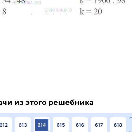
ачи из этого решебника
612
613
614
615
616
617
618