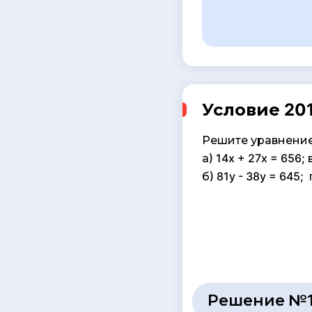
Условие 201
Решите уравнение
а) 14x + 27x = 656; в
б) 81y - 38y = 645; 
Решение №1 