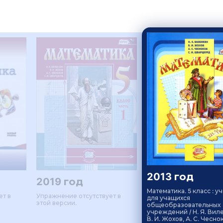
2013 год
2019 год
Математика. 5 класс : у
ет в
Упражнение отсутствует в
для учащихся
этой версии.
общеобразовательных
учреждений / Н. Я. Вил
В. И. Жохов, А. С. Чеснок