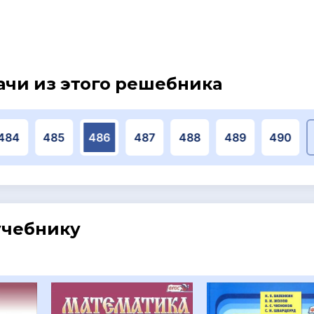
ачи из этого решебника
484
485
486
487
488
489
490
учебнику