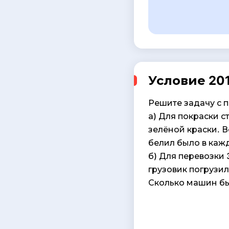
Условие 201
Решите задачу с 
а) Для покраски с
зелёной краски. В
белил было в каж
б) Для перевозки 
грузовик погрузили
Сколько машин б