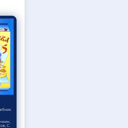
чебник
енкин,
ов, С.