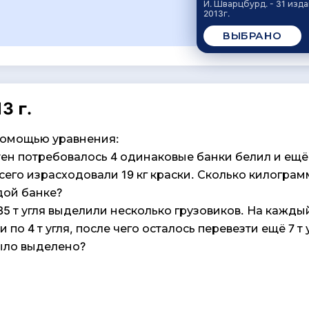
И. Шварцбурд. - 31 изд
2013г.
ВЫБРАНО
3 г.
помощью уравнения:
тен потребовалось 4 одинаковые банки белил и ещё 
сего израсходовали 19 кг краски. Сколько килогра
дой банке?
35 т угля выделили несколько грузовиков. На кажды
 по 4 т угля, после чего осталось перевезти ещё 7 т 
ыло выделено?