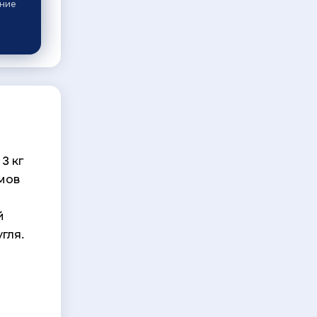
ание
3 кг
ммов
й
угля.