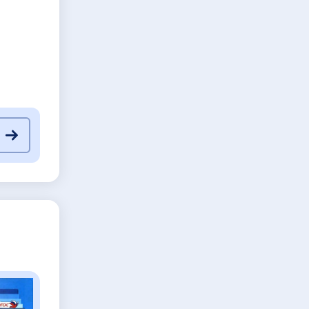
491
492
493
494