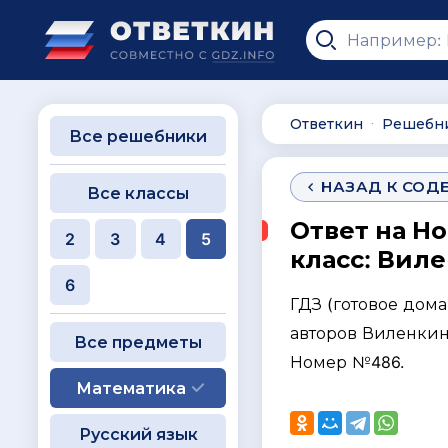
Ответкин
Решебн
∙
Все решебники
НАЗАД К СОД
Все классы
Ответ на Н
2
3
4
5
класс: Виле
6
ГДЗ (готовое дом
авторов Виленкин 
Все предметы
Номер №486.
Математика
Русский язык