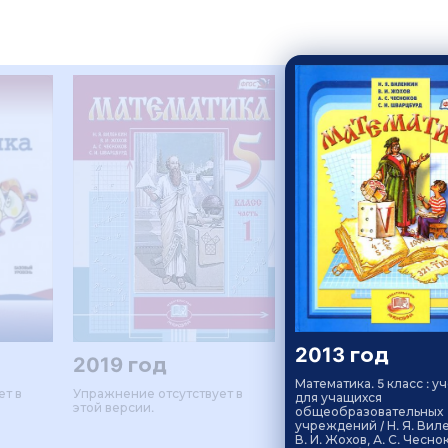
2013 год
2019 год
Математика. 5 класс : у
ет в
Упражнение отсутствует в
для учащихся
этой версии.
общеобразовательных
учреждений / Н. Я. Вил
В. И. Жохов, А. С. Чеснок