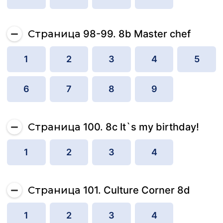
Страница 98-99. 8b Master chef
1
2
3
4
5
6
7
8
9
Страница 100. 8c It`s my birthday!
1
2
3
4
Страница 101. Culture Corner 8d
1
2
3
4