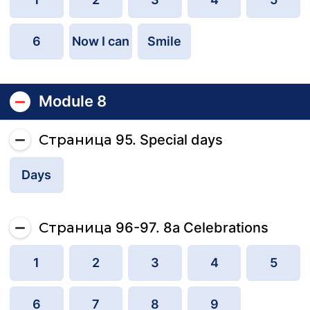
6
Now I can
Smile
Module 8
Страница 95. Special days
Days
Страница 96-97. 8a Celebrations
1
2
3
4
5
6
7
8
9