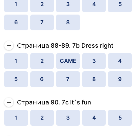
1
2
3
4
5
6
7
8
Страница 88-89. 7b Dress right
1
2
GAME
3
4
5
6
7
8
9
Страница 90. 7c It`s fun
1
2
3
4
5