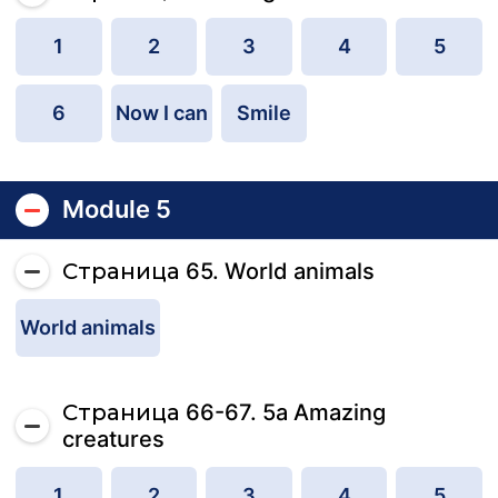
1
2
3
4
5
6
Now I can
Smile
Module 5
Страница 65. World animals
World animals
Страница 66-67. 5a Amazing
creatures
1
2
3
4
5