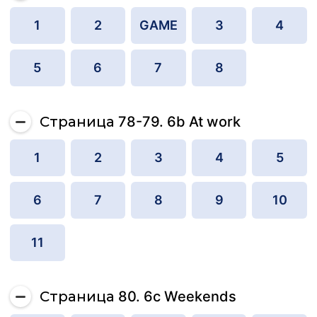
1
2
GAME
3
4
5
6
7
8
Страница 78-79. 6b At work
1
2
3
4
5
6
7
8
9
10
11
Страница 80. 6c Weekends