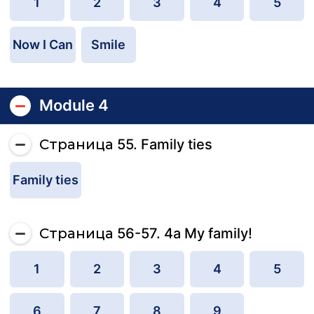
1
2
3
4
5
Now I Can
Smile
Module 4
Страница 55. Family ties
Family ties
Страница 56-57. 4a My family!
1
2
3
4
5
6
7
8
9