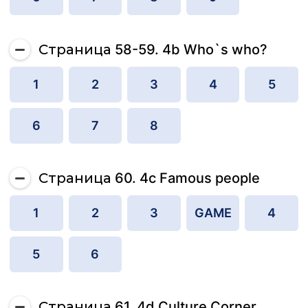
Страница 58-59. 4b Who`s who?
1
2
3
4
5
6
7
8
Страница 60. 4c Famous people
1
2
3
GAME
4
5
6
Страница 61. 4d Culture Corner