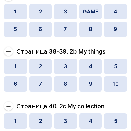
1
2
3
GAME
4
5
6
7
8
9
Страница 38-39. 2b My things
1
2
3
4
5
6
7
8
9
10
Страница 40. 2c My collection
1
2
3
4
5