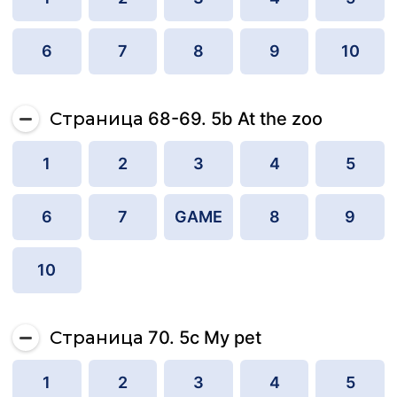
6
7
8
9
10
Страница 68-69. 5b At the zoo
1
2
3
4
5
6
7
GAME
8
9
10
Страница 70. 5c My pet
1
2
3
4
5