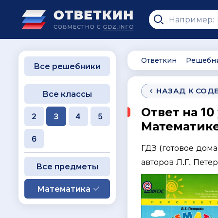
Ответкин
Решебн
∙
Все решебники
НАЗАД К СОД
Все классы
Ответ на 10
2
3
4
5
Математике 
6
ГДЗ (готовое дом
авторов Л.Г. Пете
Все предметы
Математика