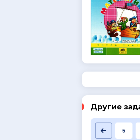
Другие зад
1
2
3
4
5