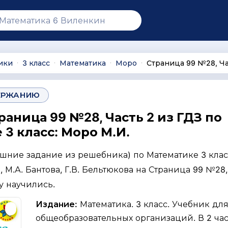
ики
3 класс
Математика
Моро
Страница 99 №28, Ча
∙
∙
∙
∙
ЕРЖАНИЮ
раница 99 №28, Часть 2 из ГДЗ по
3 класс: Моро М.И.
ашние задание из решебника) по Математике 3 клас
, М.А. Бантова, Г.В. Бельтюкова на Страница 99 №28,
му научились.
Издание:
Математика. 3 класс. Учебник дл
общеобразовательных организаций. В 2 част