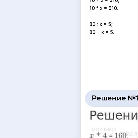
10 + x = 510;
10 * x = 510.
80 : x = 5;
80 − x = 5.
Решение №