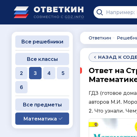
Ответкин
Решебн
∙
Все решебники
НАЗАД К СОД
Все классы
Ответ на Ст
2
3
4
5
Математике 
6
ГДЗ (готовое дом
авторов М.И. Моро
Все предметы
2. Что узнали. Че
Математика