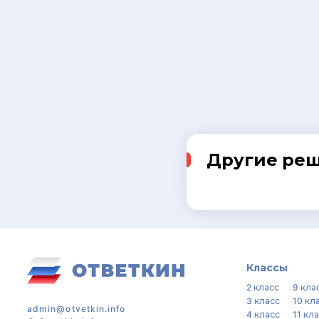
Другие ре
Классы
2 класс
9 кла
3 класс
10 кл
admin@otvetkin.info
4 класс
11 кл