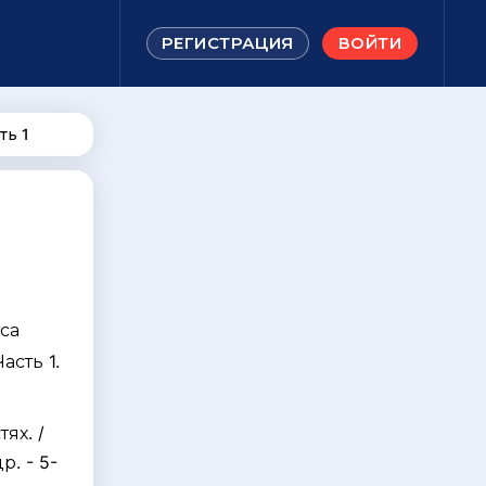
РЕГИСТРАЦИЯ
ВОЙТИ
ть 1
са
асть 1.
я
ях. /
р. - 5-