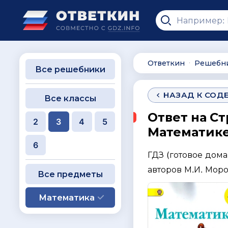
Ответкин
Решебн
∙
Все решебники
НАЗАД К СОД
Все классы
Ответ на Ст
2
3
4
5
Математике 
6
ГДЗ (готовое дом
авторов М.И. Моро,
Все предметы
Математика