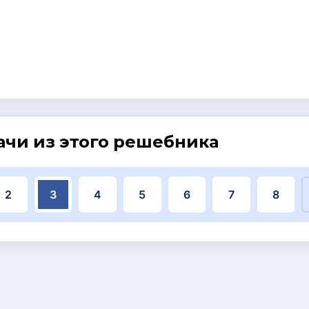
ачи из этого решебника
2
3
4
5
6
7
8