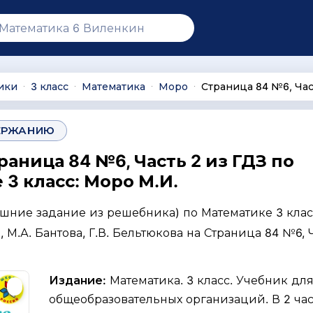
ики
3 класс
Математика
Моро
Страница 84 №6, Час
∙
∙
∙
∙
ЕРЖАНИЮ
раница 84 №6, Часть 2 из ГДЗ по
3 класс: Моро М.И.
ашние задание из решебника) по Математике 3 клас
, М.А. Бантова, Г.В. Бельтюкова на Страница 84 №6, 
Издание:
Математика. 3 класс. Учебник дл
общеобразовательных организаций. В 2 част