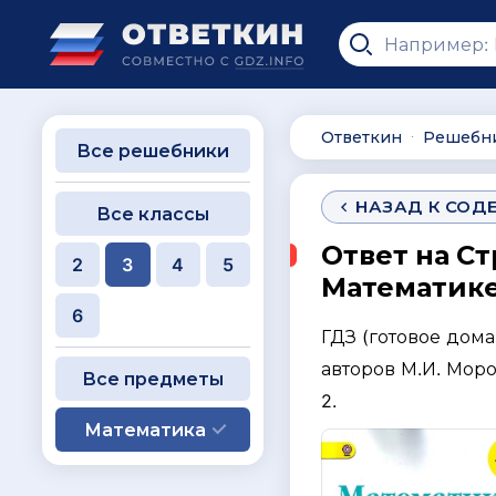
Ответкин
Решебн
∙
Все решебники
НАЗАД К СОД
Все классы
Ответ на Ст
2
3
4
5
Математике 
6
ГДЗ (готовое дом
авторов М.И. Моро
Все предметы
2.
Математика