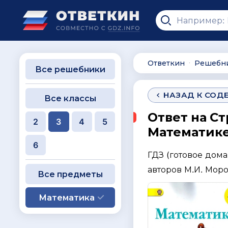
Ответкин
Решебн
∙
Все решебники
НАЗАД К СОД
Все классы
Ответ на Ст
2
3
4
5
Математике 
6
ГДЗ (готовое дом
авторов М.И. Моро,
Все предметы
Математика