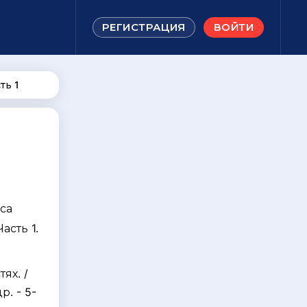
РЕГИСТРАЦИЯ
ВОЙТИ
ть 1
са
асть 1.
я
ях. /
р. - 5-