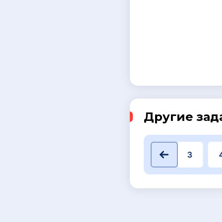
Другие зад
1
2
3