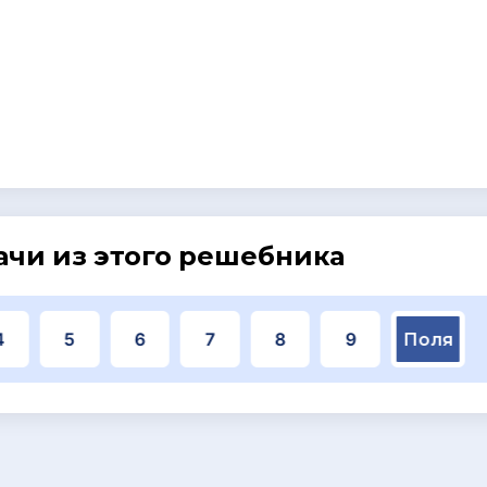
ачи из этого решебника
4
5
6
7
8
9
Поля