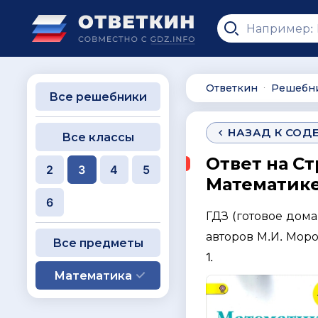
Ответкин
Решебн
∙
Все решебники
НАЗАД К СОД
Все классы
Ответ на Ст
2
3
4
5
Математике 
6
ГДЗ (готовое дом
авторов М.И. Моро
Все предметы
1.
Математика