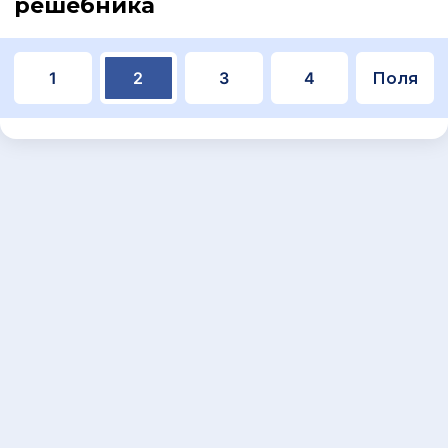
решебника
1
2
3
4
Поля