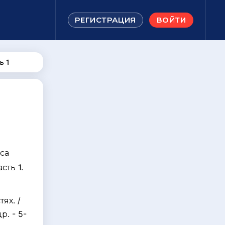
РЕГИСТРАЦИЯ
ВОЙТИ
ь 1
са
сть 1.
я
ях. /
р. - 5-