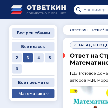
Ответкин
Решебн
∙
Все решебники
НАЗАД К СОД
Все классы
Ответ на Ст
2
3
4
5
Математике 
6
ГДЗ (готовое дом
авторов М.И. Моро,
Все предметы
Математика