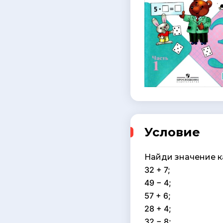
Условие
Найди значение 
32 + 7;
49 − 4;
57 + 6;
28 + 4;
32 − 8;