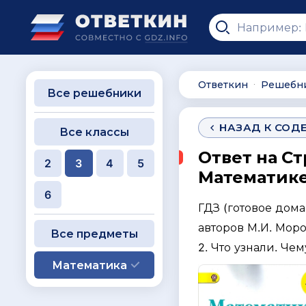
Ответкин
Решебн
∙
Все решебники
НАЗАД К СОД
Все классы
Ответ на Ст
2
3
4
5
Математике 
6
ГДЗ (готовое дом
авторов М.И. Моро
Все предметы
2. Что узнали. Че
Математика