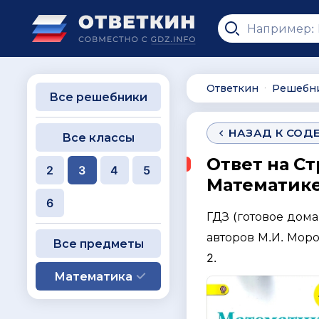
Ответкин
Решебн
∙
Все решебники
НАЗАД К СОД
Все классы
Ответ на Ст
2
3
4
5
Математике 
6
ГДЗ (готовое дом
авторов М.И. Моро
Все предметы
2.
Математика