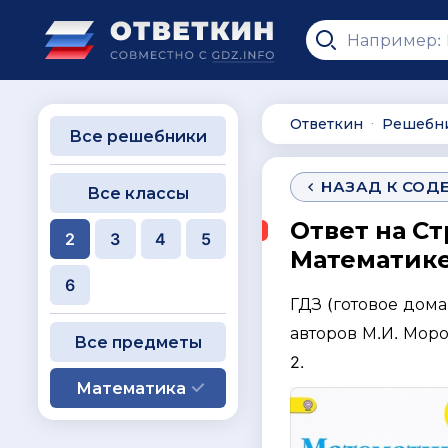
Ответкин
Решебн
∙
Все решебники
НАЗАД К СОД
Все классы
Ответ на Ст
2
3
4
5
Математике 
6
ГДЗ (готовое дом
авторов М.И. Моро
Все предметы
2.
Математика