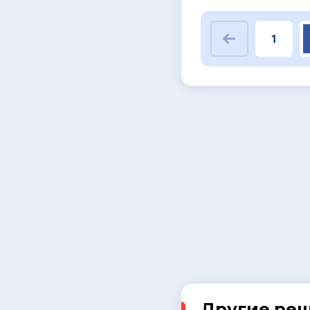
1
Другие ре