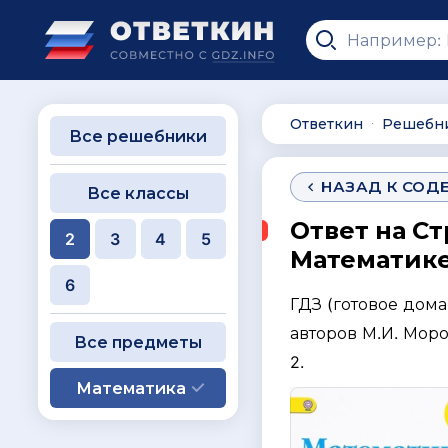
Ответкин
Решебн
∙
Все решебники
НАЗАД К СОД
Все классы
Ответ на Ст
2
3
4
5
Математике 
6
ГДЗ (готовое дом
авторов М.И. Моро
Все предметы
2.
Математика