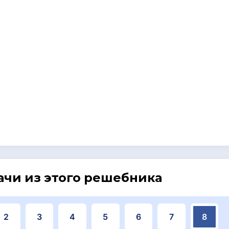
ачи из этого решебника
2
3
4
5
6
7
8