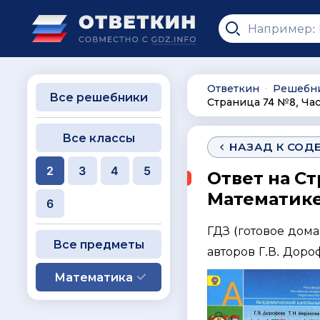
Ответкин
Решебн
∙
Все решебники
Страница 74 №8, Час
Все классы
НАЗАД К СОД
2
3
4
5
Ответ на Ст
Математике 
6
ГДЗ (готовое дом
Все предметы
авторов Г.В. Доро
Математика