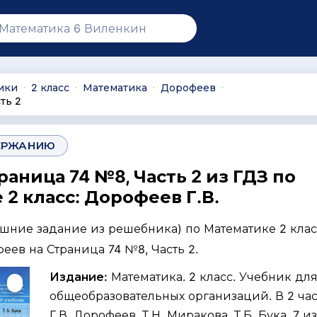
ики
2 класс
Математика
Дорофеев
∙
∙
∙
∙
ть 2
ЕРЖАНИЮ
раница 74 №8, Часть 2 из ГДЗ по
2 класс: Дорофеев Г.В.
ашние задание из решебника) по Математике 2 клас
феев на Страница 74 №8, Часть 2.
Издание:
Математика. 2 класс. Учебник дл
общеобразовательных организаций. В 2 част
Г.В. Дорофеев, Т.Н. Миракова, Т.Б. Бука. 7 